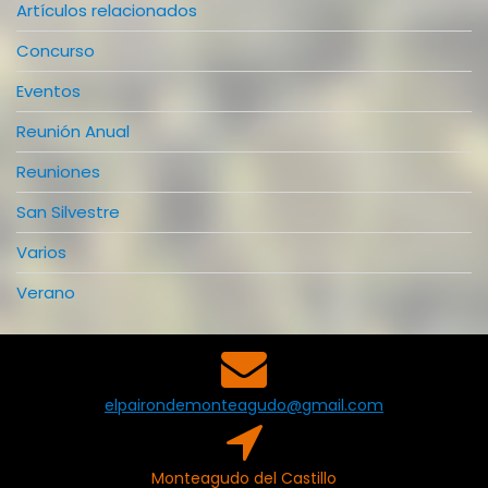
Artículos relacionados
Concurso
Eventos
Reunión Anual
Reuniones
San Silvestre
Varios
Verano
elpairondemonteagudo@gmail.com
Monteagudo del Castillo