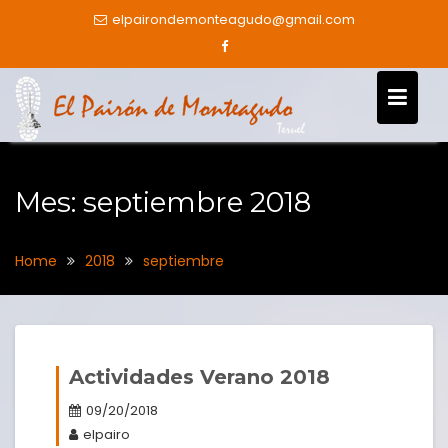
Skip
elpairondemonteagudo@gmail.com
to
content
Mes:
septiembre 2018
Home
2018
septiembre
Actividades Verano 2018
09/20/2018
elpairo