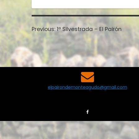
Navegación
de
Previous
Previous:
1ª Silvestrada – El Pairón
entradas
post:
elpairondemonteagudo@gmail.com