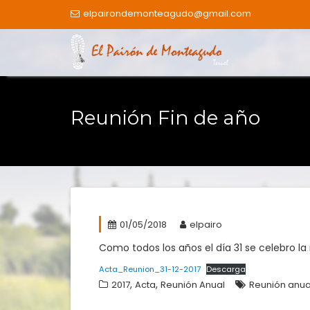
Skip
elpairondemonteagudo@gmail.com
to
content
Reunión Fin de año
01/05/2018
elpairo
Como todos los años el día 31 se celebro la 
Acta_Reunion_31-12-2017
Descarga
,
,
2017
Acta
Reunión Anual
Reunión anua