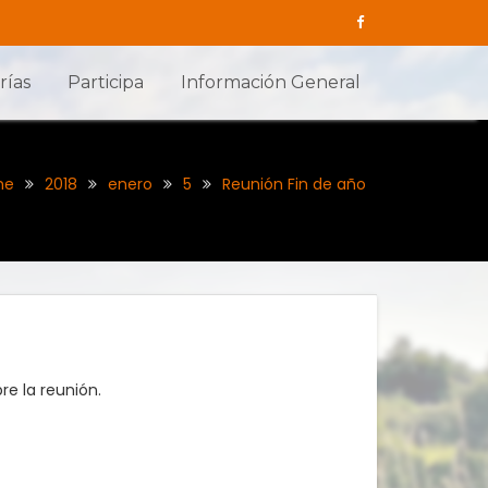
rías
Participa
Información General
me
2018
enero
5
Reunión Fin de año
re la reunión.