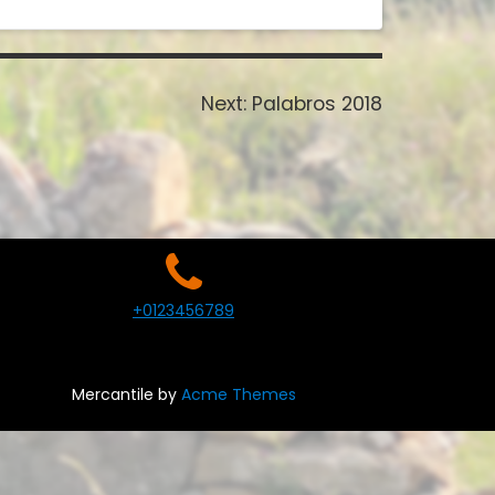
Next
Next:
Palabros 2018
post:
+0123456789
Mercantile by
Acme Themes